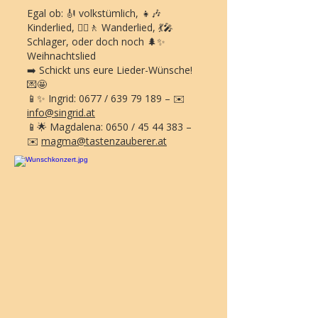
Egal ob: 🎻 volkstümlich, 👧🎶
Kinderlied, 🚶‍♀️🚶 Wanderlied, 💃🎤
Schlager, oder doch noch 🌲✨
Weihnachtslied
➡️ Schickt uns eure Lieder-Wünsche!
💌🤩
📱✨ Ingrid: 0677 /
639 79 189
– ✉️
info@singrid.at
📱🌟 Magdalena: 0650 / 45 44 383 –
✉️
magma@tastenzauberer.at