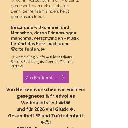
✨ Komm vorbei, stimm ein – erzähl’s
gerne weiter an deine Liebsten.
Denn: gemeinsam singen, heißt
gemeinsam leben.
Besonders willkommen sind
Menschen, deren Erinnerungen
manchmal verschwinden – Musik
berührt das Herz, auch wenn
Worte fehlen. 💫
👉 Anmeldung & Info ➡️ Bildungshaus
Schloss Puchberg
(ist über die Termine
verlinkt)
Zu den Terminen
Von Herzen wünschen wir euch ein
gesegnetes & friedvolles
Weihnachtsfest 🎄🕯️❤️
und für 2026 viel Glück 🍀,
Gesundheit 💚 und Zufriedenheit
✨😊!