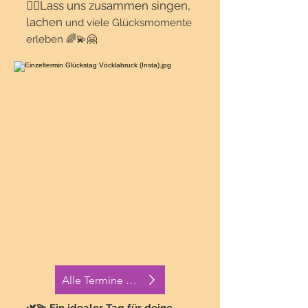
👯‍♀️Lass uns zusammen singen,
lachen
und viele Glücksmomente
erleben 🌈💫🤗
Alle Termine + Anmeldung