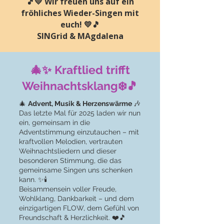
🎵💛 Wir freuen uns auf ein
fröhliches Wieder-Singen mit
euch! 💛🎵
SINGrid & MAgdalena
🎄✨ Kraftlied trifft
Weihnachtsklang❄️🎵
🎄
Advent, Musik & Herzenswärme
🎶
Das letzte Mal für 2025 laden wir nun
ein, gemeinsam in die
Adventstimmung einzutauchen – mit
kraftvollen Melodien, vertrauten
Weihnachtsliedern und dieser
besonderen Stimmung, die das
gemeinsame Singen uns schenken
kann. ✨🕯️
Beisammensein voller Freude,
Wohlklang, Dankbarkeit – und dem
einzigartigen FLOW, dem Gefühl von
Freundschaft & Herzlichkeit. ❤️🎵