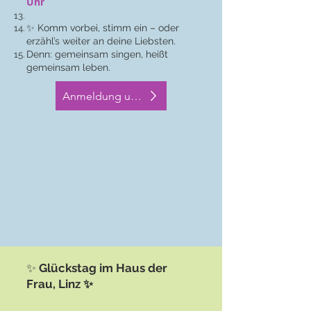
Uhr
✨ Komm vorbei, stimm ein – oder
erzähl’s weiter an deine Liebsten.
Denn: gemeinsam singen, heißt
gemeinsam leben.
Anmeldung und mehr Info`s bei den Terminen
✨
Glückstag im Haus der
Frau, Linz ✨