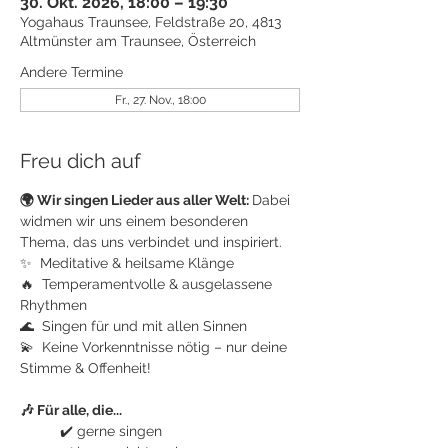
30. Okt. 2026, 18:00 – 19:30
Yogahaus Traunsee, Feldstraße 20, 4813
Altmünster am Traunsee, Österreich
Andere Termine
Fr., 27. Nov., 18:00
Freu dich auf
🌍 Wir singen Lieder aus aller Welt: 
Dabei 
widmen wir uns einem besonderen 
Thema, das uns verbindet und inspiriert.
✨  Meditative & heilsame Klänge
🔥  Temperamentvolle & ausgelassene 
Rhythmen
🌊  Singen für und mit allen Sinnen
💫  Keine Vorkenntnisse nötig – nur deine 
Stimme & Offenheit!
🎶 Für alle, die...
	✔️ gerne singen