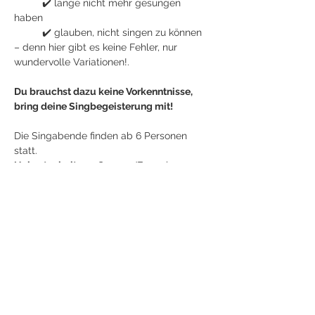
	✔️ lange nicht mehr gesungen 
haben     
	✔️ glauben, nicht singen zu können 
– denn hier gibt es keine Fehler, nur 
wundervolle Variationen!.
Du brauchst dazu keine Vorkenntnisse, 
bring deine Singbegeisterung mit!
Die Singabende finden ab 6 Personen 
statt.
Unkostenbeitrag: 
€ 15,00/Erwachsenen 
und Singabend (Dauer: ca 1,5 Stunden)
Jetzt anmelden
Diese Veranstaltung teilen