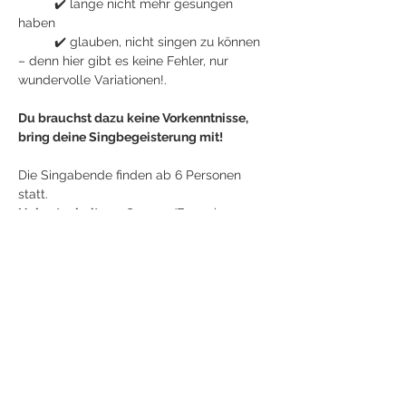
	✔️ lange nicht mehr gesungen 
haben     
	✔️ glauben, nicht singen zu können 
– denn hier gibt es keine Fehler, nur 
wundervolle Variationen!.
Du brauchst dazu keine Vorkenntnisse, 
bring deine Singbegeisterung mit!
Die Singabende finden ab 6 Personen 
statt.
Unkostenbeitrag: 
€ 15,00/Erwachsenen 
und Singabend (Dauer: ca 1,5 Stunden)
Jetzt anmelden
Diese Veranstaltung teilen