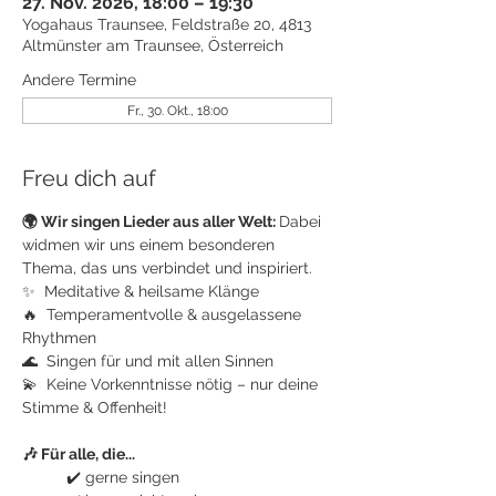
27. Nov. 2026, 18:00 – 19:30
Yogahaus Traunsee, Feldstraße 20, 4813
Altmünster am Traunsee, Österreich
Andere Termine
Fr., 30. Okt., 18:00
Freu dich auf
🌍 Wir singen Lieder aus aller Welt: 
Dabei 
widmen wir uns einem besonderen 
Thema, das uns verbindet und inspiriert.
✨  Meditative & heilsame Klänge
🔥  Temperamentvolle & ausgelassene 
Rhythmen
🌊  Singen für und mit allen Sinnen
💫  Keine Vorkenntnisse nötig – nur deine 
Stimme & Offenheit!
🎶 Für alle, die...
	✔️ gerne singen