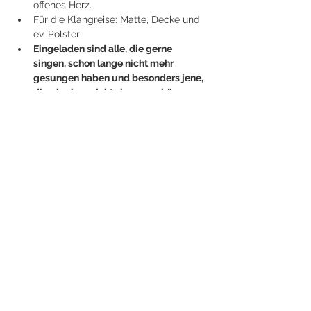
offenes Herz.
Für die Klangreise: Matte, Decke und 
ev. Polster
Eingeladen sind alle, die gerne 
singen, schon lange nicht mehr 
gesungen haben und besonders jene, 
die glauben nicht singen zu können
.
Beim Singen gibt es keine Fehler, nur 
Variationen. KEINE Vorkenntnisse 
nötig!
Anmeldung und Kosten beim 
Bildungshaus Schloss Puchberg
Jetzt anmelden